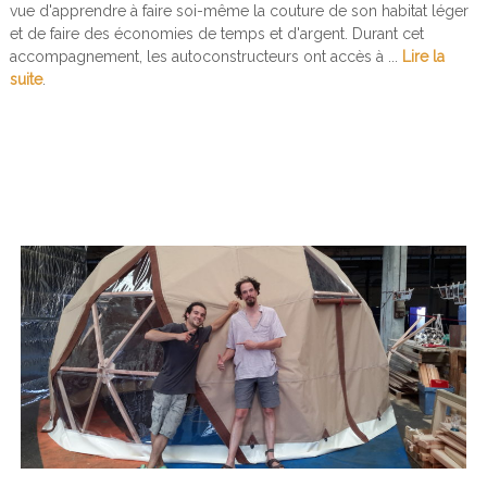
vue d'apprendre à faire soi-même la couture de son habitat léger
u
et de faire des économies de temps et d'argent. Durant cet
t
u
accompagnement, les autoconstructeurs ont accès à ...
Lire la
r
suite
.
e
s
s
u
r
e
s
u
r
e
s
–
L
o
g
e
e
n
t