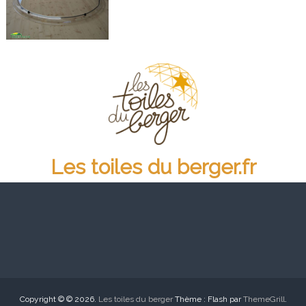
Les toiles du berger.fr
Copyright © © 2026.
Les toiles du berger
Thème : Flash par
ThemeGrill
.