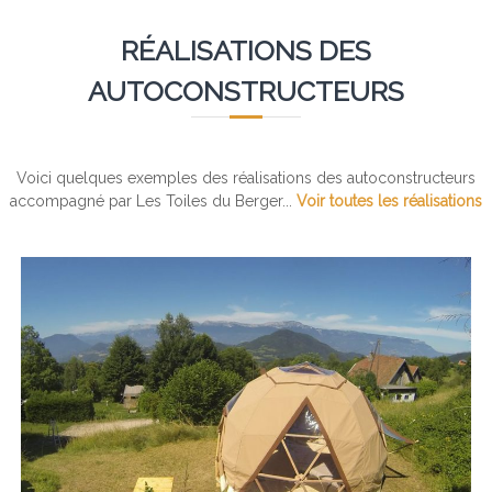
s
i
RÉALISATIONS DES
n
s
AUTOCONSTRUCTEURS
o
l
i
t
e
Voici quelques exemples des réalisations des autoconstructeurs
s
accompagné par Les Toiles du Berger...
Voir toutes les réalisations